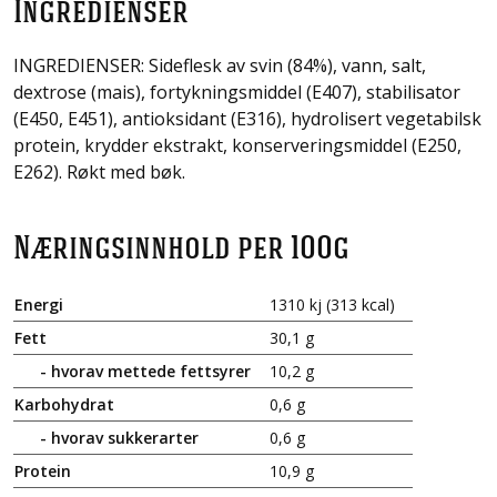
Ingredienser
INGREDIENSER: Sideflesk av svin (84%), vann, salt,
dextrose (mais), fortykningsmiddel (E407), stabilisator
(E450, E451), antioksidant (E316), hydrolisert vegetabilsk
protein, krydder ekstrakt, konserveringsmiddel (E250,
E262). Røkt med bøk.
Næringsinnhold
per 100g
Energi
1310 kj (313 kcal)
Fett
30,1 g
- hvorav mettede fettsyrer
10,2 g
Karbohydrat
0,6 g
- hvorav sukkerarter
0,6 g
Protein
10,9 g