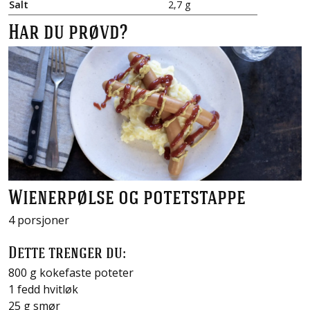
Salt
2,7 g
Har du prøvd?
Wienerpølse og potetstappe
4 porsjoner
Dette trenger du:
800 g kokefaste poteter
1 fedd hvitløk
25 g smør