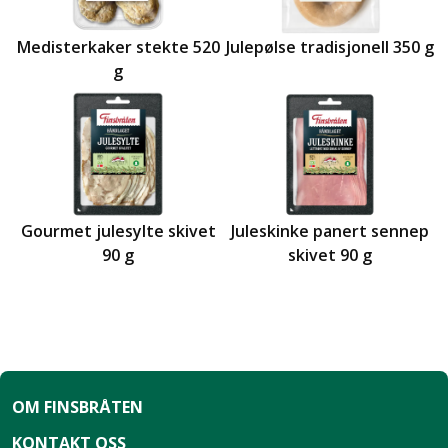
Medisterkaker stekte 520
Julepølse tradisjonell 350 g
g
Gourmet julesylte skivet
Juleskinke panert sennep
90 g
skivet 90 g
OM FINSBRÅTEN
KONTAKT OSS